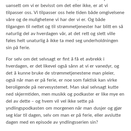
uansett om vi er bevisst om det eller ikke, er at vi
tilpasser oss. Vi tilpasser oss hele tiden både omgivelsene
våre og de mulighetene vi har der vi er. Og både
tilgangen til nettet og til strømmetjenester har blitt en så
naturlig del av hverdagen vår, at det rett og slett ville
føles helt unaturlig å ikke ta med seg underholdningen
sin på ferie.
For selv om det selvsagt er fint å få et avbrekk i
hverdagen, er det likevel også sånn at vi er vanedyr, og
det å kunne bruke de strømmetjenestene man pleier,
også når man er på ferie, er noe som faktisk kan virke
beroligende på nervesystemet. Man skal selvsagt kutte
ned skjermtiden, men musikk og podkaster er like mye en
del av dette – og hvem vil vel ikke sette på
yndlingspodkasten om morgenen når man dusjer og gjør
seg klar til dagen, selv om man er på ferie, eller avslutte
dagen med en episode av yndlingsserien sin?