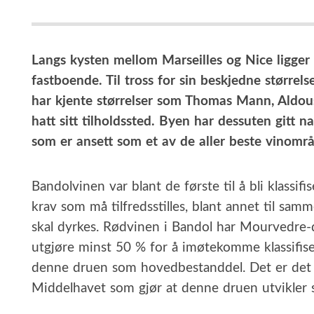
Langs kysten mellom Marseilles og Nice ligger
fastboende. Til tross for sin beskjedne større
har kjente størrelser som Thomas Mann, Aldo
hatt sitt tilholdssted. Byen har dessuten gitt 
som er ansett som et av de aller beste vinomr
Bandolvinen var blant de første til å bli klassif
krav som må tilfredsstilles, blant annet til s
skal dyrkes. Rødvinen i Bandol har Mourvedr
utgjøre minst 50 % for å imøtekomme klassifise
denne druen som hovedbestanddel. Det er det s
Middelhavet som gjør at denne druen utvikler s