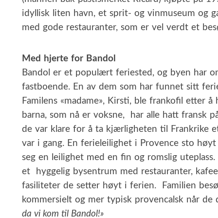
idyllisk liten havn, et sprit- og vinmuseum og g
med gode restauranter, som er vel verdt et bes
Med hjerte for Bandol
Bandol er et populært feriested, og byen har o
fastboende. En av dem som har funnet sitt ferie
Familens «madame», Kirsti, ble frankofil etter å
barna, som nå er voksne, har alle hatt fransk på
de var klare for å ta kjærligheten til Frankrike 
var i gang. En ferieleilighet i Provence sto høyt
seg en leilighet med en fin og romslig uteplass
et hyggelig bysentrum med restauranter, kafeer
fasiliteter de setter høyt i ferien. Familien bes
kommersielt og mer typisk provencalsk når de 
da vi kom til Bandol!»