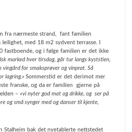
n fra nærmeste strand, fant familien
 leilighet, med 18 m2 sydvent terrasse. I
fastboende, og i følge familien er det ikke
lsk marked hver tirsdag, går tur langs kyststien,
en vingård for smaksprøver og vinprat. Så
r lagring.»
Sommerstid er det derimot mer
ste franske, og da er familien gjerne på
velden –
«vi nyter god mat og drikke, og ser på
tore og små synger med og danser til kjente,
n Stalheim bak det nyetablerte nettstedet