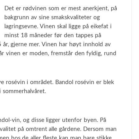
Det er rødvinen som er mest anerkjent, på
bakgrunn av sine smakskvaliteter og
lagringsevne. Vinen skal ligge på eikefat i
minst 18 måneder før den tappes på
 5 år, gjerne mer. Vinen har høyt innhold av
år vinen er moden, fremstår den fyldig, rund
e rosévin i området. Bandol rosévin er blek
 i sommerhalvåret.
ol-vin, og disse ligger utenfor byen. På
valitet på omtrent alle gårdene. Dersom man
men hos de aller fleste kan man bare stikke