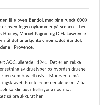
 den lille byen Bandol, med sine rundt 8000
lse er byen ingen nykommer på scenen – her
us Huxley, Marcel Pagnol og D.H. Lawrence
navn til det anerkjente vinområdet Bandol,
ådene i Provence.
isert AOC, allerede i 1941. Det er en rekke
ammensetning av druetyper og hvordan druene
e-druen som hovedbasis – Mourvedre må
ringskravet. Bandol-vinen er alene om å ha
olrike klimaet i hellingene ned mot
eg så bra akkurat her.