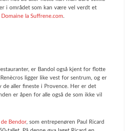
er i området som kan være vel verdt et
g
Domaine la Suffrene.com
.
estauranter, er Bandol også kjent for flotte
enècros ligger like vest for sentrum, og er
 de aller fineste i Provence. Her er det
nden er åpen for alle også de som ikke vil
e de Bendor
, som entrepenøren Paul Ricard
0-tallet. På denne øya laget Ricard en