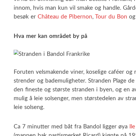
innom, hvis man kun vil smake og handle. Gård
besøk er
Château de Pibernon
,
Tour du Bon
o
Hva mer kan området by på
Foruten velsmakende viner, koselige caféer og r
strender og bademuligheter. Stranden Plage de R
den fineste og største stranden i byen, og en av
mulig å leie solsenger, men størstedelen av stra
leie solseng.
Ca 7 minutter med båt fra Bandol ligger øya
Il
(mannen bak pastismerket Ricard) kjøpte på 195