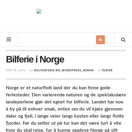
Bilferie i Norge
APR 08, 2021
by
KULTURFERIE.NO_WORDPRESS_ADMIN
in
TEATER
Norge er et naturflott land der du kan finne gode
feriesteder. Den varierende naturen og de spektakulære
landeperlene gjør det egnet for bilferie. Landet har noe
å by på til enhver smak, enten om du vil kjøre gjennom
daler og fjell, i lange veier langs kysten eller langs flotte
fjorder. Før du setter ut på tur kan det være lurt å vite
hvor du skal reise, for å kunne oppleve Norge på sitt