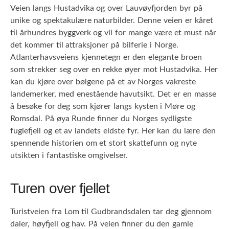
Veien langs Hustadvika og over Lauvøyfjorden byr på
unike og spektakulære naturbilder. Denne veien er kåret
til århundres byggverk og vil for mange være et must når
det kommer til attraksjoner på bilferie i Norge.
Atlanterhavsveiens kjennetegn er den elegante broen
som strekker seg over en rekke øyer mot Hustadvika. Her
kan du kjøre over bølgene på et av Norges vakreste
landemerker, med enestående havutsikt. Det er en masse
å besøke for deg som kjører langs kysten i Møre og
Romsdal. På øya Runde finner du Norges sydligste
fuglefjell og et av landets eldste fyr. Her kan du lære den
spennende historien om et stort skattefunn og nyte
utsikten i fantastiske omgivelser.
Turen over fjellet
Turistveien fra Lom til Gudbrandsdalen tar deg gjennom
daler, høyfjell og hav. På veien finner du den gamle