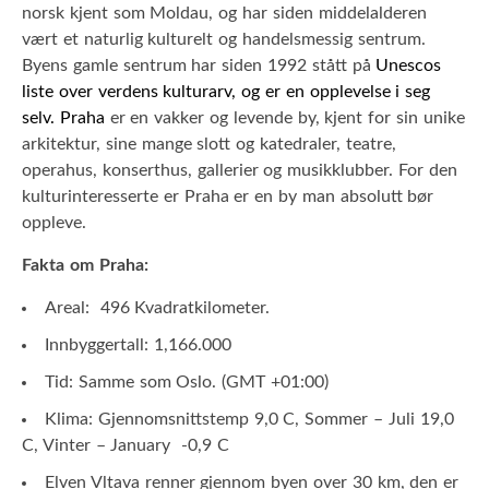
norsk kjent som Moldau, og har siden middelalderen
vært et naturlig kulturelt og handelsmessig sentrum.
Byens gamle sentrum har siden 1992 stått på
Unescos
liste over verdens kulturarv, og er en opplevelse i seg
selv. Praha
er en vakker og levende by, kjent for sin unike
arkitektur, sine mange slott og katedraler, teatre,
operahus, konserthus, gallerier og musikklubber. For den
kulturinteresserte er Praha er en by man absolutt bør
oppleve.
Fakta om Praha:
Areal: 496 Kvadratkilometer.
Innbyggertall: 1,166.000
Tid: Samme som Oslo. (GMT +01:00)
Klima: Gjennomsnittstemp 9,0 C, Sommer – Juli 19,0
C, Vinter – January -0,9 C
Elven Vltava renner gjennom byen over 30 km, den er