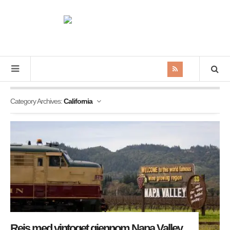
Category Archives:
California
Reis med vintoget gjennom Napa Valley