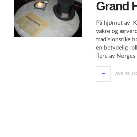
Grand H
På hjørnet av K
vakre og ærverd
tradisjonsrike h
en betydelig rol
flere av Norges
AUG 03, 20