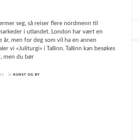
rmer seg, så reiser flere nordmenn til
emarkeder i utlandet. London har vært en
ge år, men for deg som vil ha en annen
er vi «Juliturgi» i Tallinn. Tallinn kan besøkes
, men du bør
13
in
KUNST OG BY