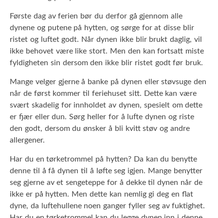
Første dag av ferien bør du derfor gå gjennom alle
dynene og putene på hytten, og sørge for at disse blir
ristet og luftet godt. Når dynen ikke blir brukt daglig, vil
ikke behovet være like stort. Men den kan fortsatt miste
fyldigheten sin dersom den ikke blir ristet godt før bruk.
Mange velger gjerne å banke på dynen eller støvsuge den
når de først kommer til feriehuset sitt. Dette kan være
svært skadelig for innholdet av dynen, spesielt om dette
er fjær eller dun. Sørg heller for å lufte dynen og riste
den godt, dersom du ønsker å bli kvitt støv og andre
allergener.
Har du en tørketrommel på hytten? Da kan du benytte
denne til å få dynen til å løfte seg igjen. Mange benytter
seg gjerne av et sengeteppe for å dekke til dynen når de
ikke er på hytten. Men dette kan nemlig gi deg en flat
dyne, da luftehullene noen ganger fyller seg av fuktighet.
Har du en tørketrommel kan du legge dynen inn i denne