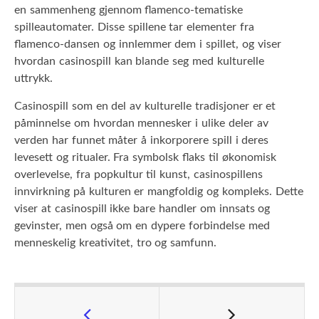
en sammenheng gjennom flamenco-tematiske
spilleautomater. Disse spillene tar elementer fra
flamenco-dansen og innlemmer dem i spillet, og viser
hvordan casinospill kan blande seg med kulturelle
uttrykk.
Casinospill som en del av kulturelle tradisjoner er et
påminnelse om hvordan mennesker i ulike deler av
verden har funnet måter å inkorporere spill i deres
levesett og ritualer. Fra symbolsk flaks til økonomisk
overlevelse, fra popkultur til kunst, casinospillens
innvirkning på kulturen er mangfoldig og kompleks. Dette
viser at casinospill ikke bare handler om innsats og
gevinster, men også om en dypere forbindelse med
menneskelig kreativitet, tro og samfunn.