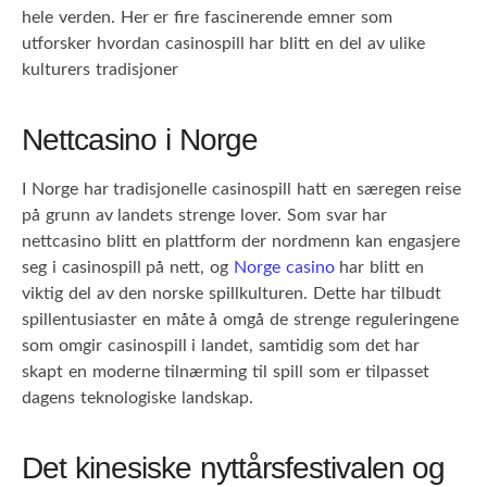
hele verden. Her er fire fascinerende emner som
utforsker hvordan casinospill har blitt en del av ulike
kulturers tradisjoner
Nettcasino i Norge
I Norge har tradisjonelle casinospill hatt en særegen reise
på grunn av landets strenge lover. Som svar har
nettcasino blitt en plattform der nordmenn kan engasjere
seg i casinospill på nett, og
Norge casino
har blitt en
viktig del av den norske spillkulturen. Dette har tilbudt
spillentusiaster en måte å omgå de strenge reguleringene
som omgir casinospill i landet, samtidig som det har
skapt en moderne tilnærming til spill som er tilpasset
dagens teknologiske landskap.
Det kinesiske nyttårsfestivalen og